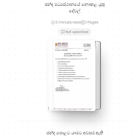
ඡන්ද මධ්‍යස්ථානයේ නොකළ යුතු
දේවල්
3 minute read
1
Pages
Not specified
ඡන්ද පොළට යාමට අවසර ඇති