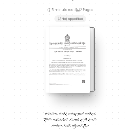
5 minute read
2
Pages
Not specified
නියමිත ඡන්ද පොළකදී ඡන්දය
දීමට සාධාරණ බියක් ඇති අයට
ඡන්දය දීමේ ක්‍රියාවලිය