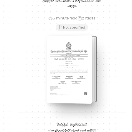
දිස්ත්‍රික් තේරීම්භාර නිලධරයින් පත්
කිරීම
5 minute read
2
Pages
Not specified
දිස්ත්‍රික් මැතිවරණ
කොමසාරිස්වරුන් පත් කිරීම