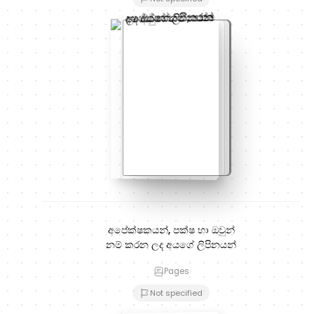
අපේක්ෂකයන්, පක්ෂ හා ඔවුන්
නම් කරන ලද අයගේ ලිපිනයන්
Pages
Not specified